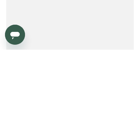
Service
Order
Payment
Shipping and delivery
Returns
Warranty
Need help?
Product FAQ