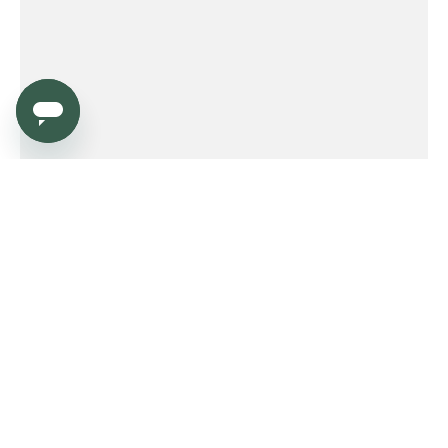
Service
Order
Payment
Shipping and delivery
Returns
Warranty
Need help?
Product FAQ