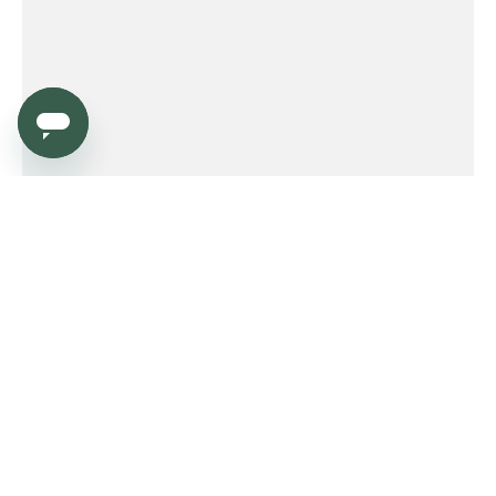
Service
Order
Payment
Shipping and delivery
Returns
Warranty
Need help?
Product FAQ