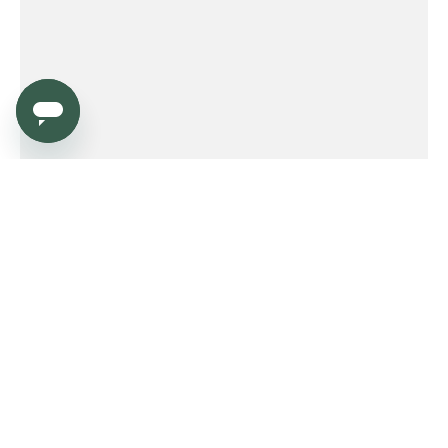
Service
Order
Payment
Shipping and delivery
Returns
Warranty
Need help?
Product FAQ