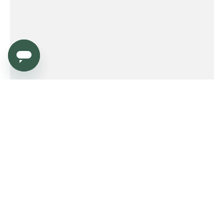
Service
Order
Payment
Shipping and delivery
Returns
Warranty
Need help?
Product FAQ