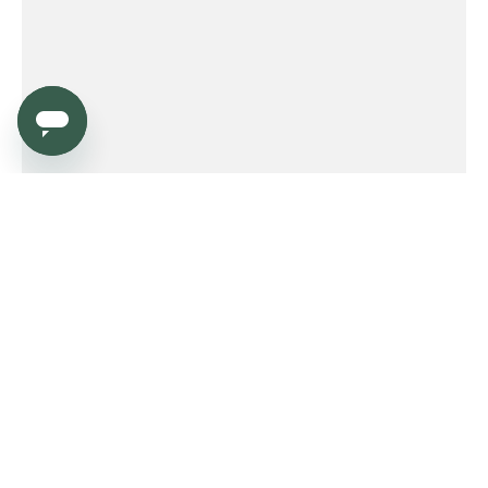
Service
Order
Payment
Shipping and delivery
Returns
Warranty
Need help?
Product FAQ