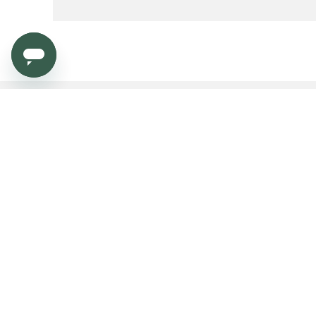
Service
Dealers & Press
Order
Become a dealer?
Payment
Dealers & Press platform
Shipping and delivery
Contract market
Returns
Warranty
Need help?
Product FAQ
Copyright 
Français (France)