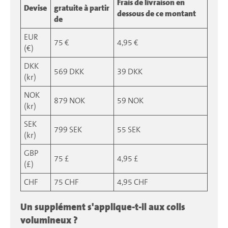
Frais de livraison en
Devise
gratuite à partir
dessous de ce montant
de
EUR
75 €
4,95 €
(€)
DKK
569 DKK
39 DKK
(kr)
NOK
879 NOK
59 NOK
(kr)
SEK
799 SEK
55 SEK
(kr)
GBP
75 £
4,95 £
(£)
CHF
75 CHF
4,95 CHF
Un supplément s'applique-t-il aux colis
volumineux ?