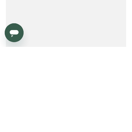
Service
Order
Payment
Shipping and delivery
Returns
Warranty
Need help?
Product FAQ