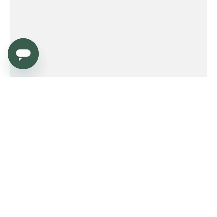
Service
Order
Payment
Shipping and delivery
Returns
Warranty
Need help?
Product FAQ