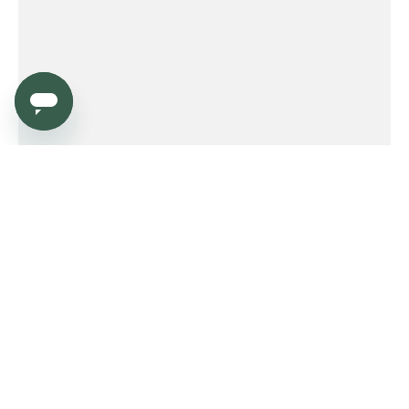
Service
Order
Payment
Shipping and delivery
Returns
Warranty
Need help?
Product FAQ