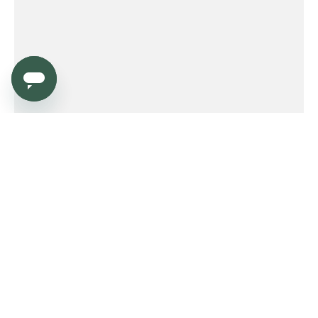
Service
Order
Payment
Shipping and delivery
Returns
Warranty
Need help?
Product FAQ