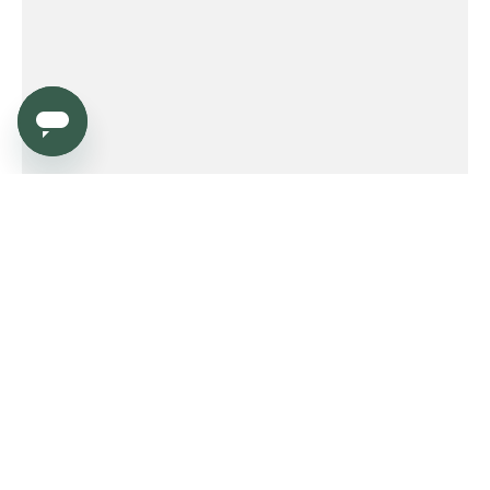
Service
Order
Payment
Shipping and delivery
Returns
Warranty
Need help?
Product FAQ