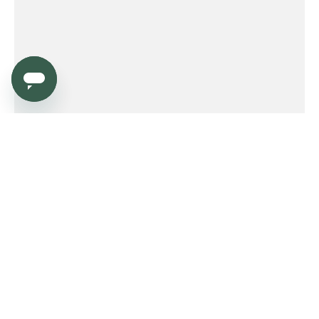
Service
Order
Payment
Shipping and delivery
Returns
Warranty
Need help?
Product FAQ