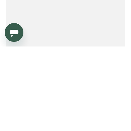
Service
Order
Payment
Shipping and delivery
Returns
Warranty
Need help?
Product FAQ