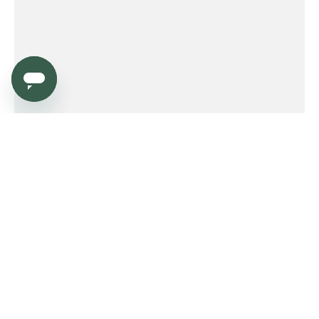
Service
Order
Payment
Shipping and delivery
Returns
Warranty
Need help?
Product FAQ