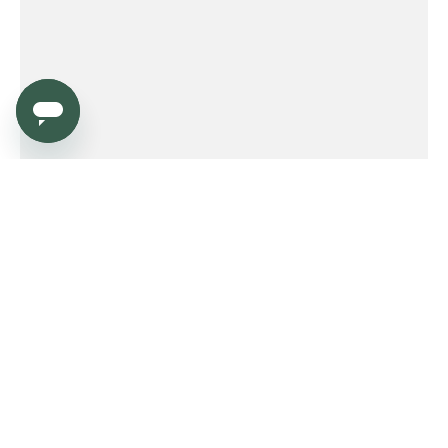
Service
Order
Payment
Shipping and delivery
Returns
Warranty
Need help?
Product FAQ