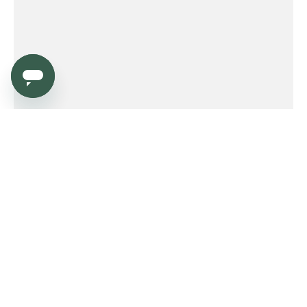
Service
Order
Payment
Shipping and delivery
Returns
Warranty
Need help?
Product FAQ