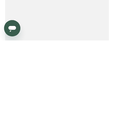
Service
Order
Payment
Shipping and delivery
Returns
Warranty
Need help?
Product FAQ