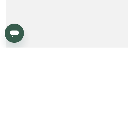
Service
Order
Payment
Shipping and delivery
Returns
Warranty
Need help?
Product FAQ